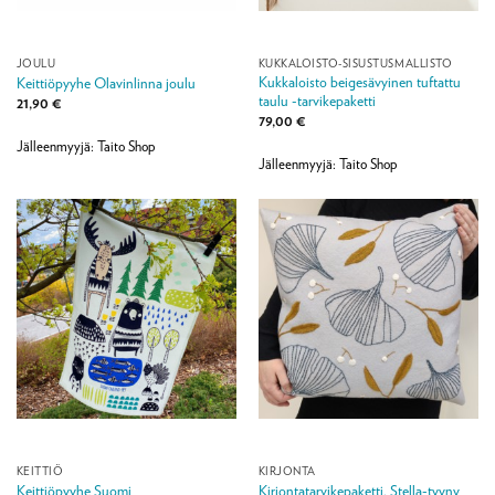
JOULU
KUKKALOISTO-SISUSTUSMALLISTO
Kukkaloisto beigesävyinen tuftattu
Keittiöpyyhe Olavinlinna joulu
taulu -tarvikepaketti
21,90
€
79,00
€
Jälleenmyyjä: Taito Shop
Jälleenmyyjä: Taito Shop
KEITTIÖ
KIRJONTA
Keittiöpyyhe Suomi
Kirjontatarvikepaketti, Stella-tyyny