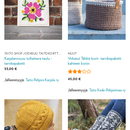
TAITO SHOP JOENSUU, TAITOKORTTELI
MUUT
Karjalanruusu tuftattava taulu -
Virkatut Tähkä-korit -tarvikepaketti
tarvikepaketti
kahteen koriin
53,00
€
Arvostelu
45,00
€
Jälleenmyyjä:
Taito Pohjois-Karjala ry
tuotteesta:
3
/ 5
Jälleenmyyjä:
Taito Keski-Pohjanmaa ry