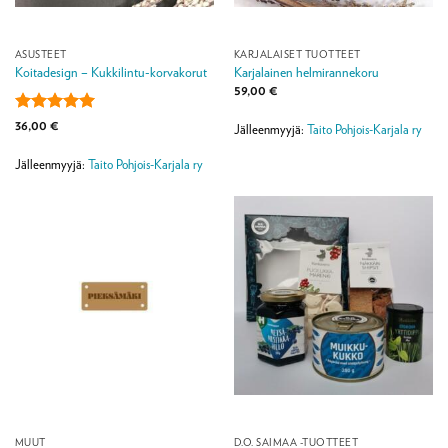
ASUSTEET
KARJALAISET TUOTTEET
Koitadesign – Kukkilintu-korvakorut
Karjalainen helmirannekoru
59,00
€
Arvostelu
36,00
€
Jälleenmyyjä:
Taito Pohjois-Karjala ry
tuotteesta:
5
/ 5
Jälleenmyyjä:
Taito Pohjois-Karjala ry
MUUT
D.O. SAIMAA -TUOTTEET