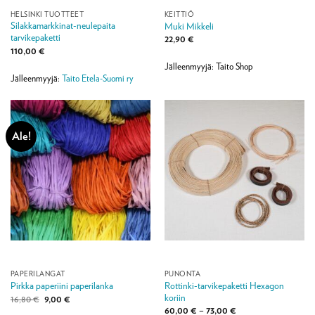
HELSINKI TUOTTEET
KEITTIÖ
Silakkamarkkinat-neulepaita
Muki Mikkeli
tarvikepaketti
22,90
€
110,00
€
Jälleenmyyjä: Taito Shop
Jälleenmyyjä:
Taito Etela-Suomi ry
Ale!
PAPERILANGAT
PUNONTA
Rottinki-tarvikepaketti Hexagon
Pirkka paperiini paperilanka
koriin
Alkuperäinen
Nykyinen
16,80
€
9,00
€
hinta
hinta
Hintaluokka:
60,00
€
–
73,00
€