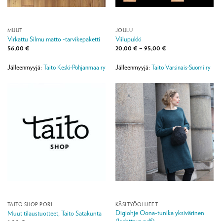
MUUT
JOULU
Virkattu Silmu matto -tarvikepaketti
Viilupukki
Hintaluokka:
56,00
€
20,00
€
–
95,00
€
20,00 €
-
95,00 €
Jälleenmyyjä:
Taito Keski-Pohjanmaa ry
Jälleenmyyjä:
Taito Varsinais-Suomi ry
TAITO SHOP PORI
KÄSITYÖOHJEET
Digiohje Oona-tunika yksivärinen
Muut tilaustuotteet, Taito Satakunta
(ladattava pdf)