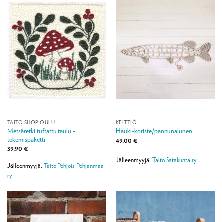
TAITO SHOP OULU
KEITTIÖ
Metsäretki tuftattu taulu -
Hauki-koriste/pannunalunen
tekemispaketti
49,00
€
39,90
€
Jälleenmyyjä:
Taito Satakunta ry
Jälleenmyyjä:
Taito Pohjois-Pohjanmaa
ry