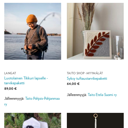
LANGAT
TAITO SHOP -MYYMÄLÄT
Luotolainen Tikkuri lapselle -
Syksy tuftaustarvikepaketti
tarvikepaketti
64,00
€
89,00
€
Jälleenmyyjä:
Taito Etela-Suomi ry
Jälleenmyyjä:
Taito Pohjois-Pohjanmaa
ry