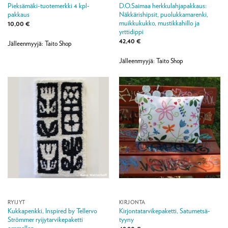
Pieksämäki-tuotemerkki 4 kpl-
D.O.Saimaa herkkulahjapakkaus:
pakkaus
Näkkärishipsit, puolukkamarenki,
muikkukukko, mustikkahillo ja
10,00
€
yrttidippi
42,40
€
Jälleenmyyjä: Taito Shop
Jälleenmyyjä: Taito Shop
RYIJYT
KIRJONTA
Kukkapenkki, Inspired by Tellervo
Kirjontatarvikepaketti, Satumetsä-
Strömmer ryijytarvikepaketti
tyyny