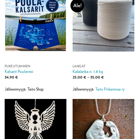
Ale!
PUKEUTUMINEN
LANGAT
Kalsarit Puulavesi
Kalalanka n. 1,8 kg
Hintaluokka:
34,90
€
25,00
€
–
35,00
€
25,00 €
-
35,00 €
Jälleenmyyjä: Taito Shop
Jälleenmyyjä:
Taito Pirkanmaa ry