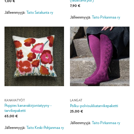
1,00
€
7,90
€
Jälleenmyyjä:
Taito Satakunta ry
Jälleenmyyjä:
Taito Pirkanmaa ry
KANAVATYÖT
LANGAT
Poppies kanavakirjontatyyny -
Polku-polvisukkatarvikepaketti
tarvikepaketti
25,00
€
65,00
€
Jälleenmyyjä:
Taito Pirkanmaa ry
Jälleenmyyjä:
Taito Keski-Pohjanmaa ry