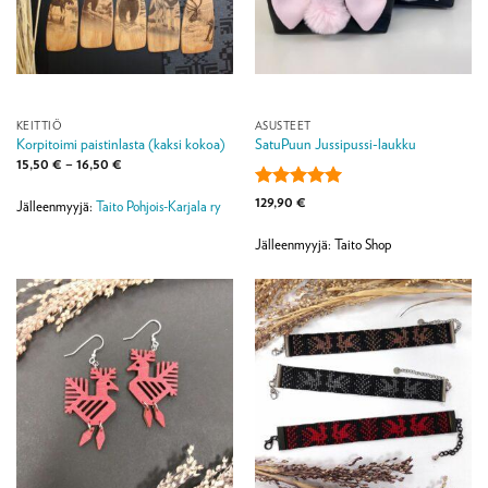
KEITTIÖ
ASUSTEET
Korpitoimi paistinlasta (kaksi kokoa)
SatuPuun Jussipussi-laukku
Hintaluokka:
15,50
€
–
16,50
€
15,50 €
-
Arvostelu
129,90
€
16,50 €
Jälleenmyyjä:
Taito Pohjois-Karjala ry
tuotteesta:
5
/ 5
Jälleenmyyjä: Taito Shop