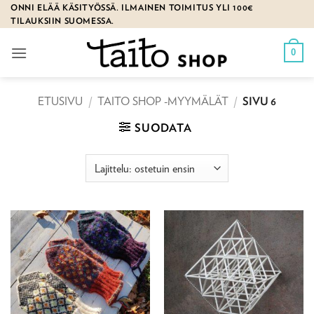
Skip
ONNI ELÄÄ KÄSITYÖSSÄ. ILMAINEN TOIMITUS YLI 100€
TILAUKSIIN SUOMESSA.
to
content
0
ETUSIVU
/
TAITO SHOP -MYYMÄLÄT
/
SIVU 6
SUODATA