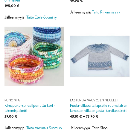
ommellen
49,90
€
195,00
€
Jälleenmyyjä:
Taito Pirkanmaa ry
Jälleenmyyjä:
Taito Etela-Suomi ry
PUNONTA
LASTEN JA VAUVOJEN NEULEET
Kimapuko-spiraalipunottu kori -
Puula-villapaita lapselle suomalaisen
tekemispaketti
lampaan villalangasta -tarvikepaketti
Hintaluokka:
29,00
€
43,10
€
–
73,90
€
43,10 €
-
73,90 €
Jälleenmyyjä:
Taito Varsinais-Suomi ry
Jälleenmyyjä: Taito Shop