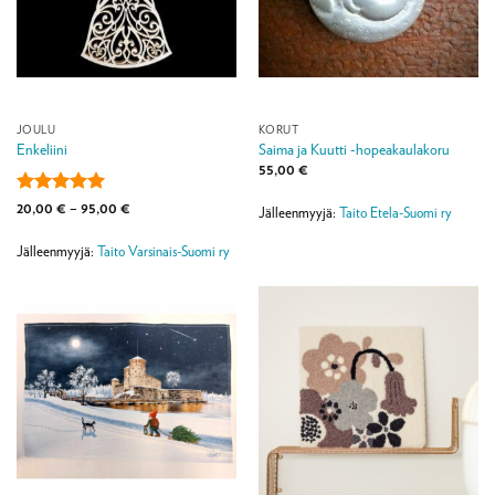
JOULU
KORUT
Enkeliini
Saima ja Kuutti -hopeakaulakoru
55,00
€
Arvostelu
Hintaluokka:
20,00
€
–
95,00
€
Jälleenmyyjä:
Taito Etela-Suomi ry
20,00 €
tuotteesta:
5
-
/ 5
95,00 €
Jälleenmyyjä:
Taito Varsinais-Suomi ry